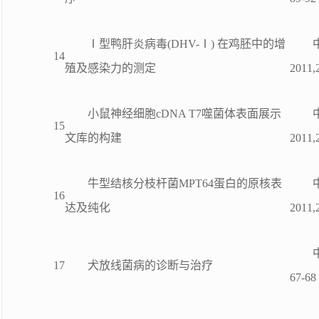
Ⅰ型鸭肝炎病毒(DHV-Ⅰ) 在鸡胚中的增
14
殖及感染力的测定
2011,
小鼠神经细胞cDNA T7噬菌体表面展示
15
文库的构建
2011,
牛型结核分枝杆菌MPT64蛋白的原核表
16
达及纯化
2011,
17
犬放线菌病的诊断与治疗
67-68