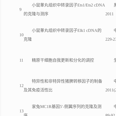
小鼠睾丸组织中转录因子Ets1/Ets2 cDNA
9
的克隆与测序
201
小鼠睾丸组织中转录因子Elk1 cDNA的
10
克隆
229-2
11
精原干细胞自我更新和分化的调控
特异性和非特异性猪脾转移因子的制备
12
及其免疫活性比
2011(
家兔MC1R基因5′-侧翼序列的克隆及测
13
序
89-92