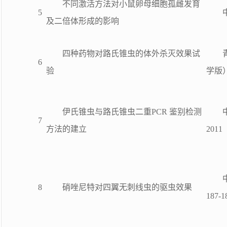
不同激活方法对小鼠卵母细胞孤雌发育
5
及二倍体形成的影响
四种药物对路氏锥虫的体外杀灭效果试
6
验
学版）
伊氏锥虫与路氏锥虫二重PCR 鉴别检测
7
方法的建立
2011
8
硝唑尼特对四翼无刺线虫的驱虫效果
187-1