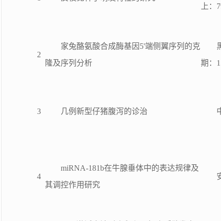
上：79
家兔酪氨酸合成酶基因5'端侧翼序列的克
2
隆及序列分析
期：15
3
几例新型仔猪腹泻的诊治
miRNA-181b在牛腺垂体中的表达规律及
4
其调控作用研究